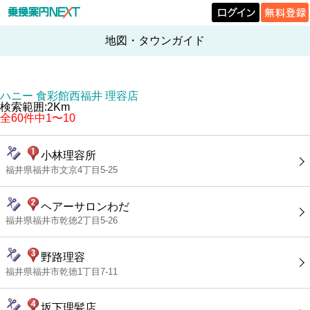
地図・タウンガイド
ハニー 食彩館西福井 理容店
検索範囲:2Km
全60件中1〜10
小林理容所
福井県福井市文京4丁目5-25
ヘアーサロンわだ
福井県福井市乾徳2丁目5-26
野路理容
福井県福井市乾徳1丁目7-11
坂下理髪店