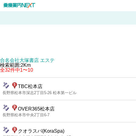
合名会社大塚書店 エステ
検索範囲:2Km
全32件中1〜10
TBC松本店
長野県松本市深志2丁目5-26 松本第一ビル
OVER365松本店
長野県松本市中央2丁目6-7
クオラスパ(KoraSpa)