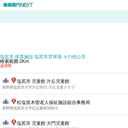
塩尻市 体育施設 塩尻市営球場 その他公共
検索範囲:2Km
全9件
塩尻市 児童館 片丘児童館
長野県塩尻市大字片丘5071 片丘児童クラブ
松塩筑木曽老人福祉施設組合事務局
長野県塩尻市大字広丘郷原1683-1
塩尻市 児童館 大門児童館