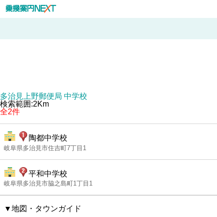
多治見上野郵便局 中学校
検索範囲:2Km
全2件
陶都中学校
岐阜県多治見市住吉町7丁目1
平和中学校
岐阜県多治見市脇之島町1丁目1
▼地図・タウンガイド