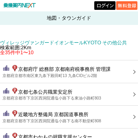
地図・タウンガイド
ヴィレッジヴァンガードイオンモールKYOTO その他公共
検索範囲:2Km
全35件中1〜10
京都府庁 総務部 京都南府税事務所 管理課
京都府京都市南区東九条下殿田町13 九条CIDビル2階
京都七条公共職業安定所
京都府京都市下京区西洞院通塩小路下る東油小路町803
近畿地方整備局 京都国道事務所
京都府京都市下京区西洞院通塩小路下る南不動堂町808
京都市わかもの就職支援センター