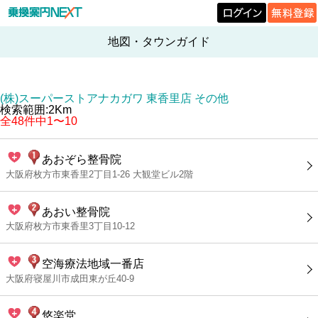
地図・タウンガイド
(株)スーパーストアナカガワ 東香里店 その他
検索範囲:2Km
全48件中1〜10
あおぞら整骨院
大阪府枚方市東香里2丁目1-26 大観堂ビル2階
あおい整骨院
大阪府枚方市東香里3丁目10-12
空海療法地域一番店
大阪府寝屋川市成田東が丘40-9
悠楽堂