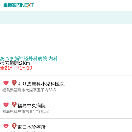
あづま脳神経外科病院 内科
検索範囲:2Km
全21件中1〜10
もり皮膚科小児科医院
福島県福島市大森字丑子内58-5
福島中央病院
福島県福島市吉倉字谷地52
東日本診療所