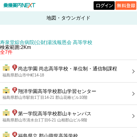
地図・タウンガイド
寿泉堂綜合病院(公財)湯浅報恩会 高等学校
検索範囲:2Km
全7件
尚志学園 尚志高等学校・単位制・通信制課程
福島県郡山市中町14-18
翔洋学園高等学校郡山学習センター
福島県郡山市駅前1丁目14-21 郡山花椿ビル10階
第一学院高等学校郡山キャンパス
福島県郡山市清水台1丁目6-21 山相郡山ビル9階
福島県立 郡山萌世高等学校