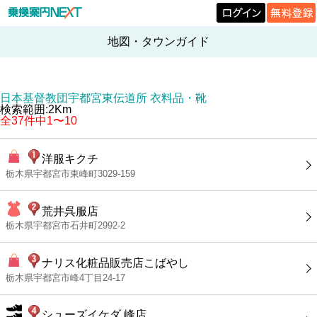
地図・タウンガイド
日本基督教団宇都宮東伝道所 衣料品・靴
検索範囲:2Km
全37件中1〜10
洋服キクチ
栃木県宇都宮市東峰町3029-159
荒井呉服店
栃木県宇都宮市石井町2992-2
ナリス化粧品販売店こばやし
栃木県宇都宮市峰4丁目24-17
シューズイケダ 峰店