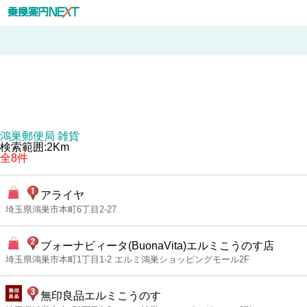
鴻巣郵便局 雑貨
検索範囲:2Km
全8件
アライヤ
埼玉県鴻巣市本町6丁目2-27
ブォーナビィータ(BuonaVita)エルミこうのす店
埼玉県鴻巣市本町1丁目1-2 エルミ鴻巣ショッピングモール2F
無印良品エルミこうのす