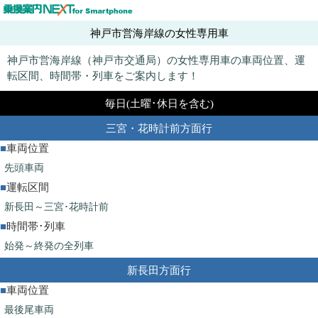
神戸市営海岸線の女性専用車
神戸市営海岸線（神戸市交通局）の女性専用車の車両位置、運
転区間、時間帯・列車をご案内します！
毎日(土曜･休日を含む)
三宮・花時計前方面行
■
車両位置
先頭車両
■
運転区間
新長田～三宮･花時計前
■
時間帯･列車
始発～終発の全列車
新長田方面行
■
車両位置
最後尾車両