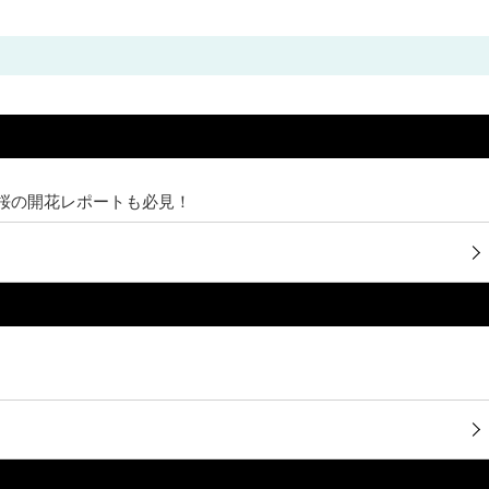
桜の開花レポートも必見！
。