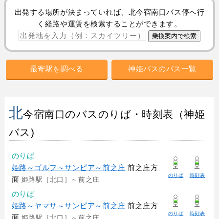
出発する場所が決まっていれば、北今宿南口バス停へ行
く経路や運賃を検索することができます。
最寄駅を調べる
神姫バスのバス一覧
北
今宿南口のバスのりば・時刻表（神姫
バス)
のりば
姫路～ゴルフ～サンピア～前之庄
前之庄方
のりば
時刻表
面
姫路駅［北口］～前之庄
のりば
姫路～ヤマサ～サンピア～前之庄
前之庄方
のりば
時刻表
面
姫路駅［北口］～前之庄