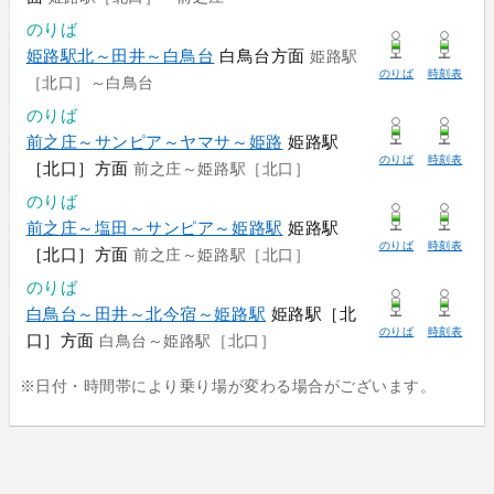
のりば
姫路駅北～田井～白鳥台
白鳥台方面
姫路駅
のりば
時刻表
［北口］～白鳥台
のりば
前之庄～サンピア～ヤマサ～姫路
姫路駅
のりば
時刻表
［北口］方面
前之庄～姫路駅［北口］
のりば
前之庄～塩田～サンピア～姫路駅
姫路駅
のりば
時刻表
［北口］方面
前之庄～姫路駅［北口］
のりば
白鳥台～田井～北今宿～姫路駅
姫路駅［北
のりば
時刻表
口］方面
白鳥台～姫路駅［北口］
※日付・時間帯により乗り場が変わる場合がございます。