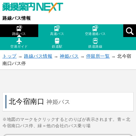
路線バス情報
路線バス
高速バス
空港連絡バス
空港ガイド
鉄道駅
鉄道路線
トップ
→
路線バス情報
→
神姫バス
→
停留所一覧
→ 北今宿
南口バス停
北今宿南口
神姫バス
※地図のマークをクリックするとのりばが表示されます。青＝北
今宿南口バス停、緑＝他の会社のバス乗り場