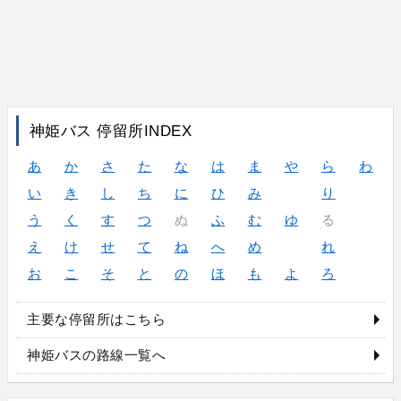
神姫バス 停留所INDEX
あ
か
さ
た
な
は
ま
や
ら
わ
い
き
し
ち
に
ひ
み
り
う
く
す
つ
ぬ
ふ
む
ゆ
る
え
け
せ
て
ね
へ
め
れ
お
こ
そ
と
の
ほ
も
よ
ろ
主要な停留所はこちら
神姫バスの路線一覧へ