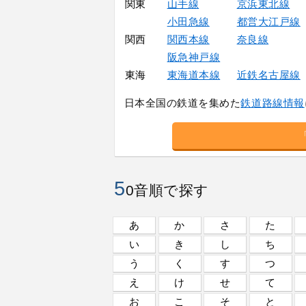
関東
山手線
京浜東北線
小田急線
都営大江戸線
関西
関西本線
奈良線
阪急神戸線
東海
東海道本線
近鉄名古屋線
日本全国の鉄道を集めた
鉄道路線情報
5
0音順で探す
あ
か
さ
た
い
き
し
ち
う
く
す
つ
え
け
せ
て
お
こ
そ
と