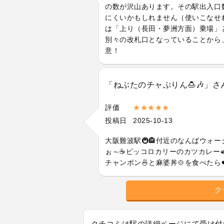
の数が沢山あります。その駅出入口
にくいかもしれません（使いこなせ
は「上り（長田・夢洲方面）乗場」
別々の改札口となっていることから
意！
「ねぶたのチャぷりん🍮🎶」
評価
★★★★★
投稿日
2025-10-13
大阪難波駅🚇️🏤付近のなんばウォ
ぉ～☕ピッコロカリーのカツカレー
チャンポン🍜と麻婆丼🍲を食べたら
ク
クチコミは
駅の詳細ページにて受け付