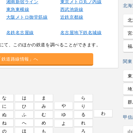
湘南新宿ライン
東京メトロ丸ノ内線
北海
東急東横線
西武池袋線
大阪メトロ御堂筋線
近鉄京都線
北
名鉄名古屋線
名古屋地下鉄名城線
宮
にて、このほかの鉄道を調べることができます。
福
「鉄道路線情報」へ
関東
東
埼
な
は
ま
ら
群
や
に
ひ
み
り
わ
ぬ
ふ
む
ゆ
る
甲信
ね
へ
め
れ
よ
の
ほ
も
ろ
山