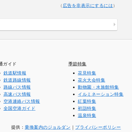
（
広告を非表示にするには
）
通ガイド
季節特集
鉄道駅情報
花見特集
鉄道路線情報
花火大会特集
路線バス情報
動物園・水族館特集
高速バス情報
イルミネーション特集
空港連絡バス情報
紅葉特集
全国空港ガイド
初詣特集
温泉特集
提供：
乗換案内のジョルダン
｜
プライバシーポリシー