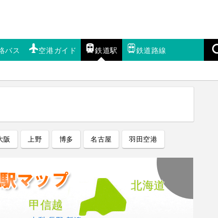
絡バス
空港ガイド
鉄道駅
鉄道路線
大阪
上野
博多
名古屋
羽田空港
北海道
甲信越