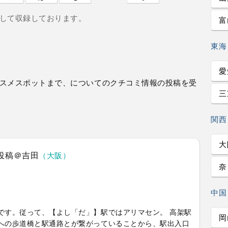
して収録しております。
富
東海
愛
スメスポットまで、についてのクチコミ情報の投稿を受
三
関西
大
投稿＠吉田
（大阪）
奈
中国
です。従って、【よし「だ」】駅ではアリマセン。 高架駅
岡
への歩道橋と駅通路とが繋がっていることから、駅出入口