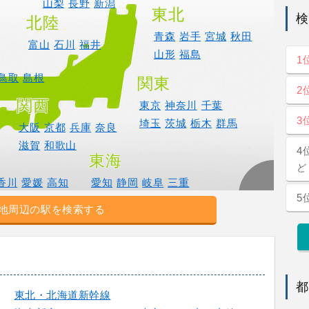
山梨
長野
新潟
東北
検
北陸
青森
岩手
宮城
秋田
富山
石川
福井
山形
福島
1
鳥取
島根
関東
2
関西
東京
神奈川
千葉
3
埼玉
茨城
栃木
群馬
大阪
京都
兵庫
奈良
滋賀
和歌山
4
国
東海
ど
香川
愛媛
高知
愛知
静岡
岐阜
三重
5
地周辺の駅を検索する
都
東北・北海道新幹線