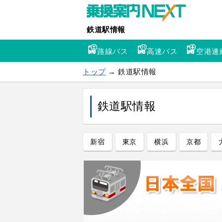
鉄道駅情報
路線バス
高速バス
空港連
トップ
→ 鉄道駅情報
鉄道駅情報
新宿
東京
横浜
京都