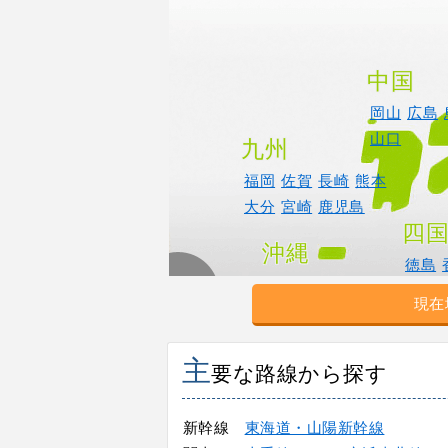
中国
岡山
広島
山口
九州
福岡
佐賀
長崎
熊本
大分
宮崎
鹿児島
四
沖縄
徳島
現在
主
要な路線から探す
新幹線
東海道・山陽新幹線