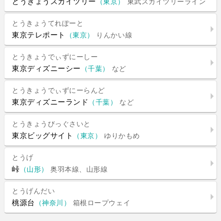
とうきょうスカイツリー
（東京）
東武スカイツリーライン
とうきょうてれぽーと
東京テレポート
（東京）
りんかい線
とうきょうでぃずにーしー
東京ディズニーシー
（千葉）
など
とうきょうでぃずにーらんど
東京ディズニーランド
（千葉）
など
とうきょうびっぐさいと
東京ビッグサイト
（東京）
ゆりかもめ
とうげ
峠
（山形）
奥羽本線、山形線
とうげんだい
桃源台
（神奈川）
箱根ロープウェイ