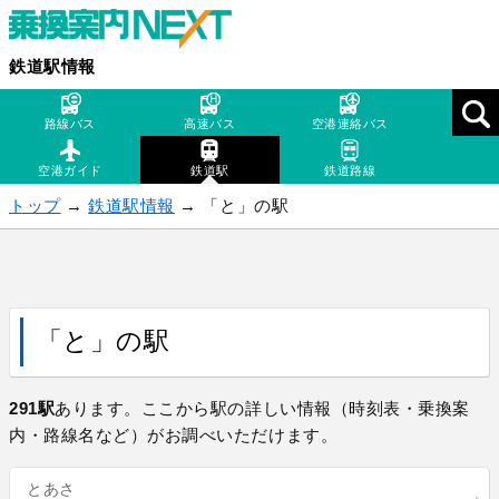
鉄道駅情報
路線バス
高速バス
空港連絡バス
空港ガイド
鉄道駅
鉄道路線
トップ
→
鉄道駅情報
→ 「と」の駅
「と」の駅
291駅
あります。ここから駅の詳しい情報（時刻表・乗換案
内・路線名など）がお調べいただけます。
とあさ