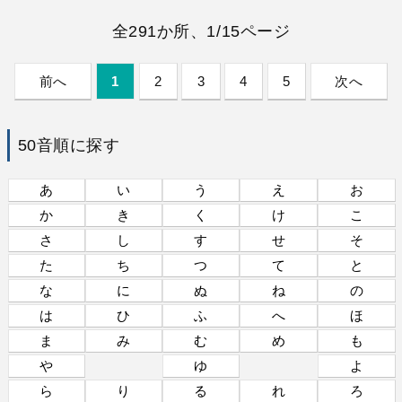
全291か所、1/15ページ
前へ
1
2
3
4
5
次へ
50音順に探す
あ
い
う
え
お
か
き
く
け
こ
さ
し
す
せ
そ
た
ち
つ
て
と
な
に
ぬ
ね
の
は
ひ
ふ
へ
ほ
ま
み
む
め
も
や
ゆ
よ
ら
り
る
れ
ろ