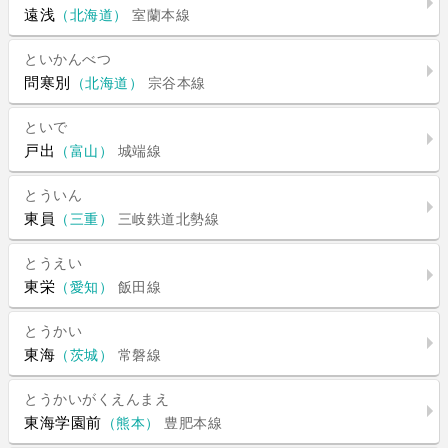
遠浅
（北海道）
室蘭本線
といかんべつ
問寒別
（北海道）
宗谷本線
といで
戸出
（富山）
城端線
とういん
東員
（三重）
三岐鉄道北勢線
とうえい
東栄
（愛知）
飯田線
とうかい
東海
（茨城）
常磐線
とうかいがくえんまえ
東海学園前
（熊本）
豊肥本線