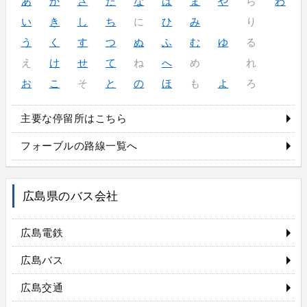
あ
か
さ
た
な
は
ま
や
ら
わ
い
き
し
ち
に
ひ
み
り
う
く
す
つ
ぬ
ふ
む
ゆ
る
え
け
せ
て
ね
へ
め
れ
お
こ
そ
と
の
ほ
も
よ
ろ
主要な停留所はこちら
フォーブルの路線一覧へ
広島県のバス会社
広島電鉄
広島バス
広島交通