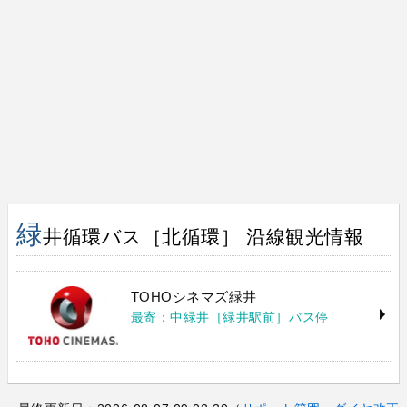
緑
井循環バス［北循環］ 沿線観光情報
TOHOシネマズ緑井
最寄：中緑井［緑井駅前］バス停