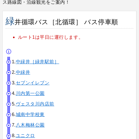
ス路線図・沿線観光をご案内！
緑
井循環バス［北循環］ バス停車順
ルート1は平日に運行します。
1.
中緑井［緑井駅前］
2.
中緑井
3.
セブンイレブン
4.
川内第一公園
5.
ヴェスタ川内店前
6.
城南中学校東
7.
八木梅林公園
8.
ユニクロ