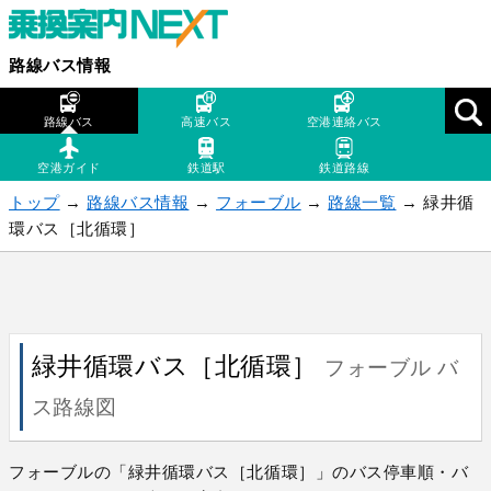
路線バス情報
路線バス
高速バス
空港連絡バス
空港ガイド
鉄道駅
鉄道路線
トップ
→
路線バス情報
→
フォーブル
→
路線一覧
→ 緑井循
環バス［北循環］
緑井循環バス［北循環］
フォーブル バ
ス路線図
フォーブルの「緑井循環バス［北循環］」のバス停車順・バ