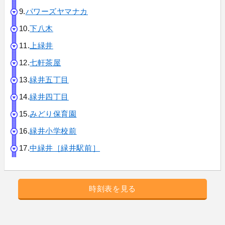
9.
パワーズヤマナカ
10.
下八木
11.
上緑井
12.
七軒茶屋
13.
緑井五丁目
14.
緑井四丁目
15.
みどり保育園
16.
緑井小学校前
17.
中緑井［緑井駅前］
時刻表を見る