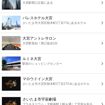
大宮駅西口正面にある
コンビニ
薬局
パレスホテル大宮
さいたま市大宮区桜木町1丁目7-5にあるホテル
スーパー
大宮アントレサロン
エンタメ
大宮駅直結！西口徒歩2分
レジャー
ルミネ大宮
駅前のショッピングセンター
書店
マロウドイン大宮
ファミレス
さいたま市大宮区桜木町2丁目173-4にあるホテル
ファーストフード
さいたま市宇宙劇場
プラネタリウム・大映画館上映を通して宇宙を知る。