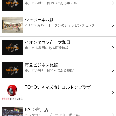
市川市八幡3丁目19-3にあるホテル
コンビニ
薬局
シャポー本八幡
2017年6月19日オープンのショッピングセンター
スーパー
イオンタウン市川大和田
エンタメ
市川市大和田にある商業施設
レジャー
市益ビジネス旅館
市川市八幡1丁目21-7にある旅館
書店
TOHOシネマズ市川コルトンプラザ
ファミレス
ファーストフード
PALO市川店
ニッケコルトンプラザ 市川 2階にある