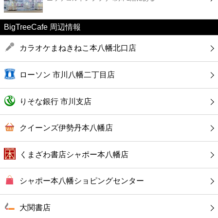
カフェ
BigTreeCafe 周辺情報
ショッピング
カラオケまねきねこ本八幡北口店
銀行
ローソン 市川八幡二丁目店
公共
りそな銀行 市川支店
病院
クイーンズ伊勢丹本八幡店
ホテル
くまざわ書店シャポー本八幡店
シャポー本八幡ショピングセンター
大関書店