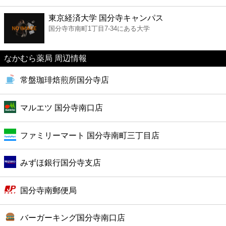
ファーストフード
東京経済大学 国分寺キャンパス
国分寺市南町1丁目7-34にある大学
カフェ
なかむら薬局 周辺情報
ショッピング
常盤珈琲焙煎所国分寺店
銀行
マルエツ 国分寺南口店
公共
ファミリーマート 国分寺南町三丁目店
病院
みずほ銀行国分寺支店
ホテル
国分寺南郵便局
バーガーキング国分寺南口店