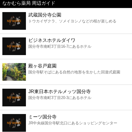
なかむら薬局 周辺ガイド
美容
武蔵国分寺公園
トウカイザクラ、ソメイヨシノなどの桜が楽しめる
コンビニ
薬局
ビジネスホテルダイワ
国分寺市南町3丁目16-7にあるホテル
スーパー
殿ヶ谷戸庭園
エンタメ
国分寺駅そばにある自然の地形を生かした回遊式庭園
レジャー
JR東日本ホテルメッツ国分寺
国分寺市南町3丁目20-3にあるホテル
書店
ミーツ国分寺
ファミレス
JR中央線国分寺駅北口にあるショッピングセンター