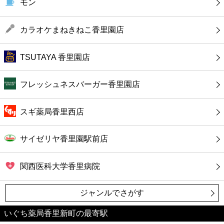
カフェ
モン
ショッピング
カラオケまねきねこ香里園店
銀行
TSUTAYA 香里園店
公共
フレッシュネスバーガー香里園店
病院
スギ薬局香里西店
ホテル
サイゼリヤ香里園駅前店
関西医科大学香里病院
ジャンルでさがす
いぐち薬局香里新町の最寄駅