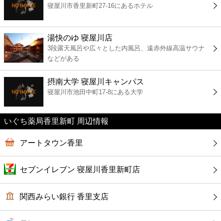
寝屋川市香里新町27-16にあるホテル
コンビニ
薬局
湯快のゆ 寝屋川店
3段露天風呂や広々とした内風呂、遠赤外線高温サウナ
などがある
スーパー
摂南大学 寝屋川キャンパス
エンタメ
寝屋川市池田中町17-8にある大学
レジャー
いぐち薬局香里新町 周辺情報
書店
アートタウン香里
ファミレス
セブンイレブン 寝屋川香里新町店
ファーストフード
関西みらい銀行 香里支店