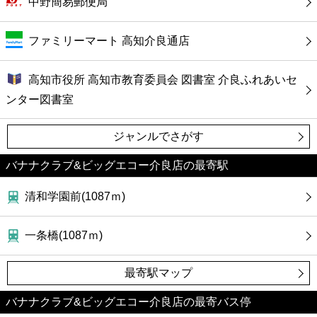
中野簡易郵便局
カフェ
ファミリーマート 高知介良通店
ショッピング
高知市役所 高知市教育委員会 図書室 介良ふれあいセ
銀行
ンター図書室
公共
ジャンルでさがす
病院
バナナクラブ&ビッグエコー介良店の最寄駅
ホテル
清和学園前(1087ｍ)
一条橋(1087ｍ)
最寄駅マップ
バナナクラブ&ビッグエコー介良店の最寄バス停