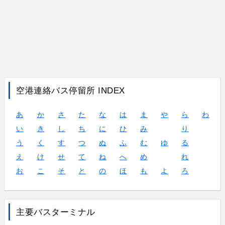
空港連絡バス停留所 INDEX
あ
か
さ
た
な
は
ま
や
ら
わ
い
き
し
ち
に
ひ
み
り
う
く
す
つ
ぬ
ふ
む
ゆ
る
え
け
せ
て
ね
へ
め
れ
お
こ
そ
と
の
ほ
も
よ
ろ
主要バスターミナル