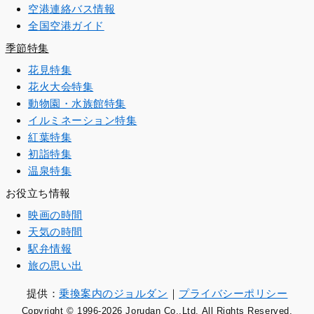
空港連絡バス情報
全国空港ガイド
季節特集
花見特集
花火大会特集
動物園・水族館特集
イルミネーション特集
紅葉特集
初詣特集
温泉特集
お役立ち情報
映画の時間
天気の時間
駅弁情報
旅の思い出
提供：
乗換案内のジョルダン
｜
プライバシーポリシー
Copyright © 1996
-2026 Jorudan Co.,Ltd. All Rights Reserved.