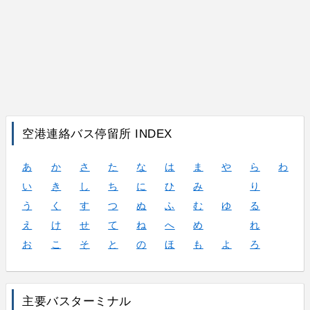
空港連絡バス停留所 INDEX
あ
か
さ
た
な
は
ま
や
ら
わ
い
き
し
ち
に
ひ
み
り
う
く
す
つ
ぬ
ふ
む
ゆ
る
え
け
せ
て
ね
へ
め
れ
お
こ
そ
と
の
ほ
も
よ
ろ
主要バスターミナル