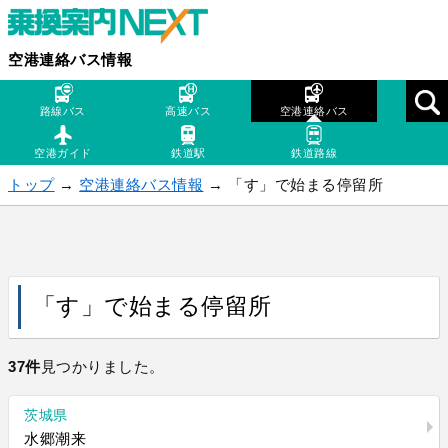
空港連絡バス情報
路線バス
高速バス
空港連絡バス
空港ガイド
鉄道駅
鉄道路線
トップ
→
空港連絡バス情報
→ 「す」で始まる停留所
「す」で始まる停留所
37件
見つかりました。
茨城県
水郷潮来