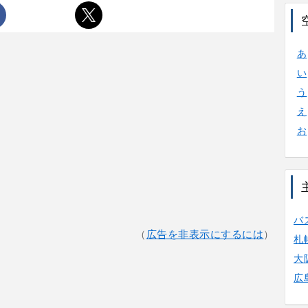
あ
い
う
え
お
バ
（
広告を非表示にするには
）
札
大
広