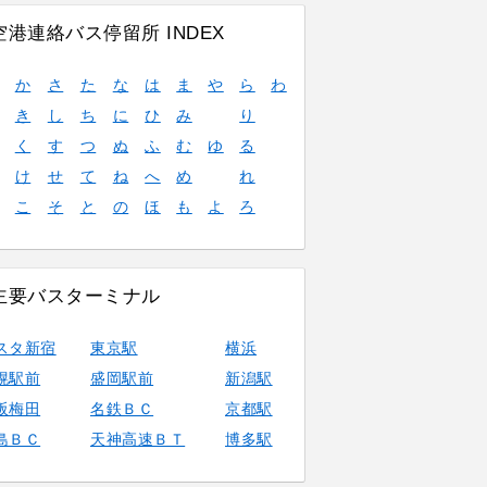
空港連絡バス停留所 INDEX
か
さ
た
な
は
ま
や
ら
わ
き
し
ち
に
ひ
み
り
く
す
つ
ぬ
ふ
む
ゆ
る
け
せ
て
ね
へ
め
れ
こ
そ
と
の
ほ
も
よ
ろ
主要バスターミナル
スタ新宿
東京駅
横浜
幌駅前
盛岡駅前
新潟駅
阪梅田
名鉄ＢＣ
京都駅
島ＢＣ
天神高速ＢＴ
博多駅