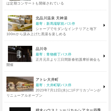
は定期コンサートも開催されている
北品川温泉 天神湯
最寄：新馬場駅前バス停
シャープでモダンなインテリアと地下
100mから汲み上げた黒湯を楽しめる
品川寺
最寄：青物横丁バス停
正月元旦より三日間新春初護摩祈祷会も
開催
アトレ大井町
最寄：大井町駅バス停
2023年7月12日(水)に1Fデリカゾーンが
リニューアルオープン
積水ハウスミュージカルシアター四季