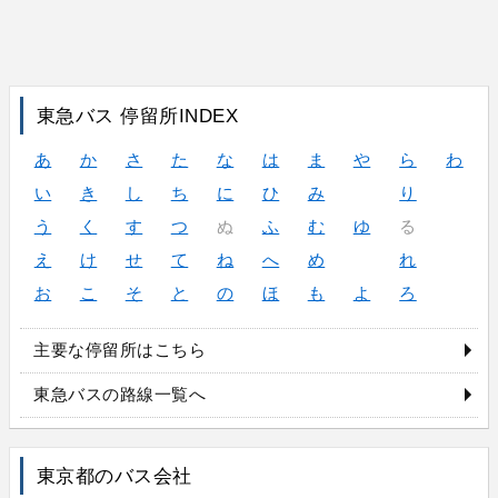
東急バス 停留所INDEX
あ
か
さ
た
な
は
ま
や
ら
わ
い
き
し
ち
に
ひ
み
り
う
く
す
つ
ぬ
ふ
む
ゆ
る
え
け
せ
て
ね
へ
め
れ
お
こ
そ
と
の
ほ
も
よ
ろ
主要な停留所はこちら
東急バスの路線一覧へ
東京都のバス会社