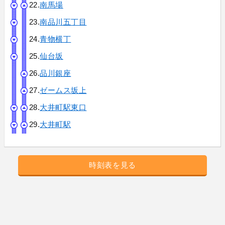
22.
南馬場
23.
南品川五丁目
24.
青物横丁
25.
仙台坂
26.
品川銀座
27.
ゼームス坂上
28.
大井町駅東口
29.
大井町駅
時刻表を見る