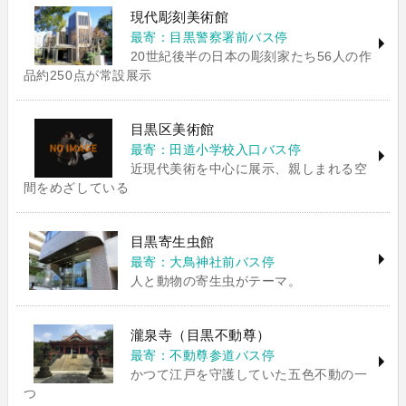
現代彫刻美術館
最寄：目黒警察署前バス停
20世紀後半の日本の彫刻家たち56人の作
品約250点が常設展示
目黒区美術館
最寄：田道小学校入口バス停
近現代美術を中心に展示、親しまれる空
間をめざしている
目黒寄生虫館
最寄：大鳥神社前バス停
人と動物の寄生虫がテーマ。
瀧泉寺（目黒不動尊）
最寄：不動尊参道バス停
かつて江戸を守護していた五色不動の一
つ