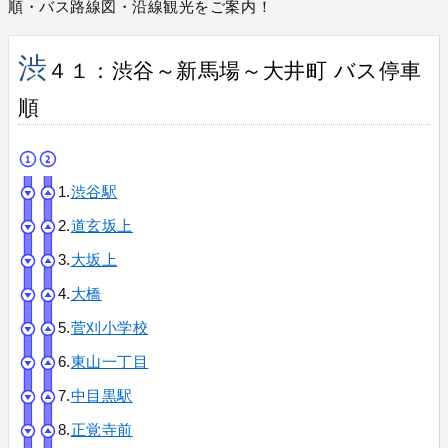
順・バス路線図・沿線観光をご案内！
渋
４１：渋谷～新馬場～大井町 バス停車
順
1.
渋谷駅
2.
道玄坂上
3.
大坂上
4.
大橋
5.
菅刈小学校
6.
東山一丁目
7.
中目黒駅
8.
正覚寺前