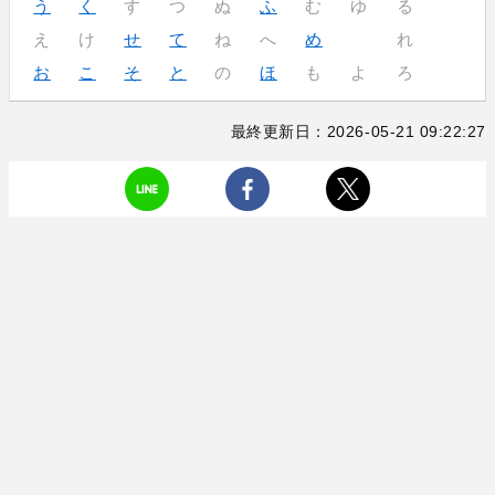
う
く
す
つ
ぬ
ふ
む
ゆ
る
え
け
せ
て
ね
へ
め
れ
お
こ
そ
と
の
ほ
も
よ
ろ
最終更新日：2026-05-21 09:22:27