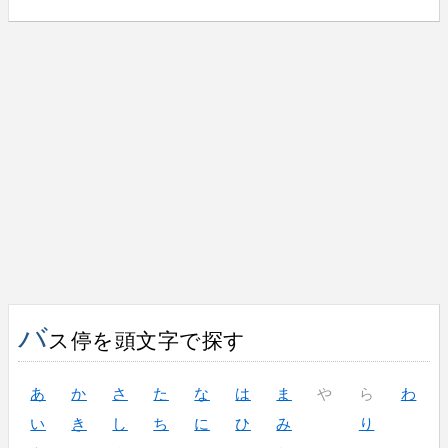
バ
ス停を頭文字で探す
あ
か
さ
た
な
は
ま
や
ら
わ
い
き
し
ち
に
ひ
み
り