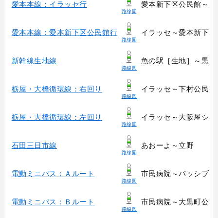
愛本本線：イラッセ行
愛本新下区公民館～八
路線図
愛本本線：愛本新下区公民館行
イラッセ～愛本新下区
路線図
新幹線生地線
魚の駅［生地］～黒部
路線図
栃屋・大橋循環線：右回り
イラッセ～下村公民館
路線図
栃屋・大橋循環線：左回り
イラッセ～大阪屋ショ
路線図
石田三日市線
あおーよ～立野
路線図
電動ミニバス：Ａルート
市民病院～パッシブタ
路線図
電動ミニバス：Ｂルート
市民病院～大黒町公民
路線図