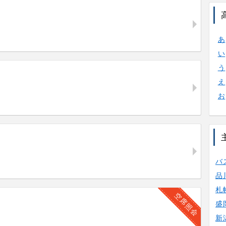
あ
い
う
え
お
バ
品
札
空席照会
盛
新