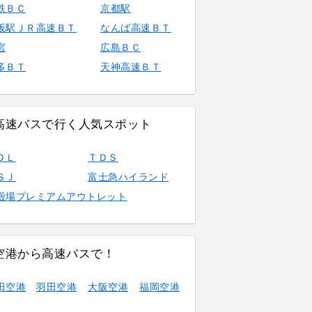
鉄ＢＣ
京都駅
阪駅ＪＲ高速ＢＴ
なんば高速ＢＴ
宮
広島ＢＣ
多ＢＴ
天神高速ＢＴ
高速バスで行く人気スポット
ＤＬ
ＴＤＳ
ＳＪ
富士急ハイランド
殿場プレミアムアウトレット
空港から高速バスで！
田空港
羽田空港
大阪空港
福岡空港