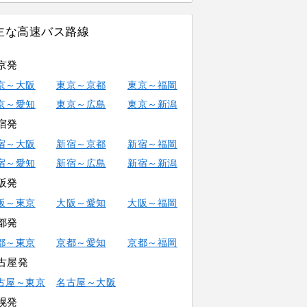
主な高速バス路線
京発
京～大阪
東京～京都
東京～福岡
京～愛知
東京～広島
東京～新潟
宿発
宿～大阪
新宿～京都
新宿～福岡
宿～愛知
新宿～広島
新宿～新潟
阪発
阪～東京
大阪～愛知
大阪～福岡
都発
都～東京
京都～愛知
京都～福岡
古屋発
古屋～東京
名古屋～大阪
幌発