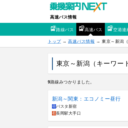
高速バス情報
路線バス
高速バス
空港連
トップ
→
高速バス情報
→ 東京～新潟
東京～新潟（キーワー
9
路線みつかりました。
新潟～関東：エコノミー昼行
発
バスタ新宿
着
長岡駅大手口