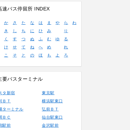
高速バス停留所 INDEX
か
さ
た
な
は
ま
や
ら
わ
き
し
ち
に
ひ
み
り
く
す
つ
ぬ
ふ
む
ゆ
る
け
せ
て
ね
へ
め
れ
こ
そ
と
の
ほ
も
よ
ろ
主要バスターミナル
スタ新宿
東京駅
川ＢＴ
横浜駅東口
幌ターミナル
弘前ＢＴ
岡ＢＣ
仙台駅東口
潟駅前
金沢駅前