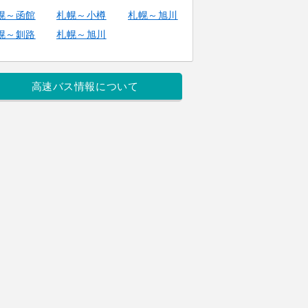
幌～函館
札幌～小樽
札幌～旭川
幌～釧路
札幌～旭川
高速バス情報について