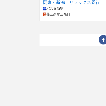
関東～新潟：リラックス昼行
発
バスタ新宿
着
燕三条駅三条口