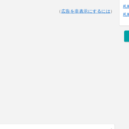
札
（
広告を非表示にするには
）
札