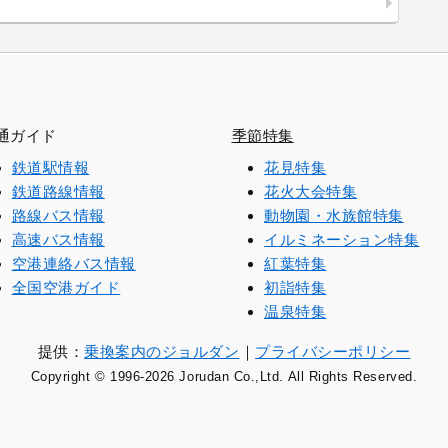
通ガイド
季節特集
鉄道駅情報
花見特集
鉄道路線情報
花火大会特集
路線バス情報
動物園・水族館特集
高速バス情報
イルミネーション特集
空港連絡バス情報
紅葉特集
全国空港ガイド
初詣特集
温泉特集
提供：
乗換案内のジョルダン
｜
プライバシーポリシー
Copyright © 1996
-2026 Jorudan Co.,Ltd. All Rights Reserved.