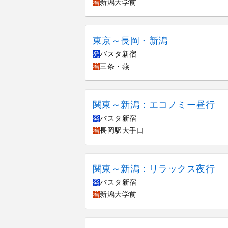
着
新潟大学前
東京～長岡・新潟
発
バスタ新宿
着
三条・燕
関東～新潟：エコノミー昼行
発
バスタ新宿
着
長岡駅大手口
関東～新潟：リラックス夜行
発
バスタ新宿
着
新潟大学前