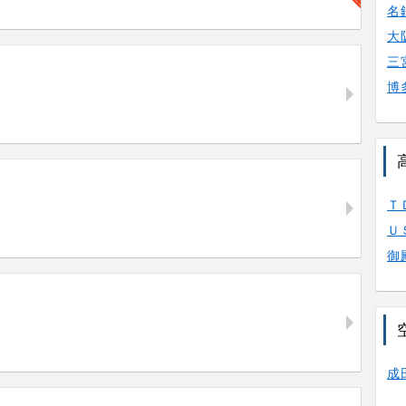
名
大
三
博
Ｔ
Ｕ
御
成