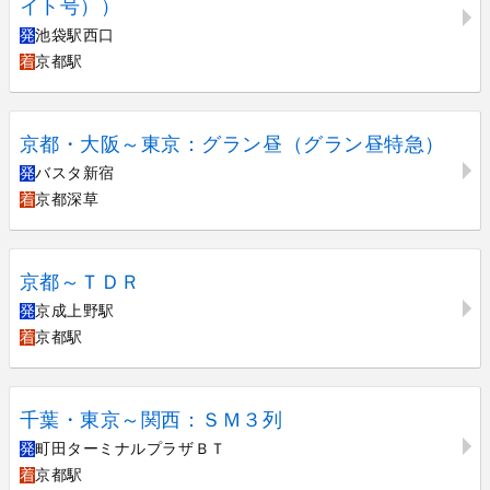
イト号））
発
池袋駅西口
着
京都駅
京都・大阪～東京：グラン昼（グラン昼特急）
発
バスタ新宿
着
京都深草
京都～ＴＤＲ
発
京成上野駅
着
京都駅
千葉・東京～関西：ＳＭ３列
発
町田ターミナルプラザＢＴ
着
京都駅