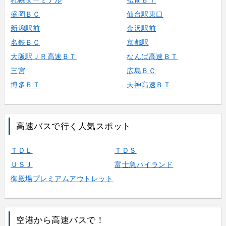
札幌ターミナル
弘前ＢＴ
盛岡ＢＣ
仙台駅東口
新潟駅前
金沢駅前
名鉄ＢＣ
京都駅
大阪駅ＪＲ高速ＢＴ
なんば高速ＢＴ
三宮
広島ＢＣ
博多ＢＴ
天神高速ＢＴ
高速バスで行く人気スポット
ＴＤＬ
ＴＤＳ
ＵＳＪ
富士急ハイランド
御殿場プレミアムアウトレット
空港から高速バスで！