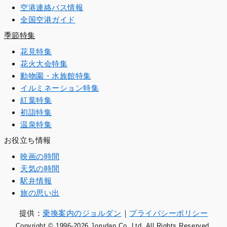
空港連絡バス情報
全国空港ガイド
季節特集
花見特集
花火大会特集
動物園・水族館特集
イルミネーション特集
紅葉特集
初詣特集
温泉特集
お役立ち情報
映画の時間
天気の時間
駅弁情報
旅の思い出
提供：
乗換案内のジョルダン
｜
プライバシーポリシー
Copyright © 1996
-2026 Jorudan Co.,Ltd. All Rights Reserved.