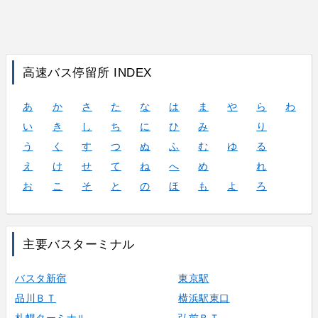
高速バス停留所 INDEX
あ
か
さ
た
な
は
ま
や
ら
わ
い
き
し
ち
に
ひ
み
り
う
く
す
つ
ぬ
ふ
む
ゆ
る
え
け
せ
て
ね
へ
め
れ
お
こ
そ
と
の
ほ
も
よ
ろ
主要バスターミナル
バスタ新宿
東京駅
品川ＢＴ
横浜駅東口