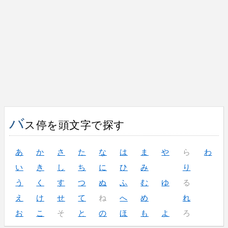
バ
ス停を頭文字で探す
あ
か
さ
た
な
は
ま
や
ら
わ
い
き
し
ち
に
ひ
み
り
う
く
す
つ
ぬ
ふ
む
ゆ
る
え
け
せ
て
ね
へ
め
れ
お
こ
そ
と
の
ほ
も
よ
ろ