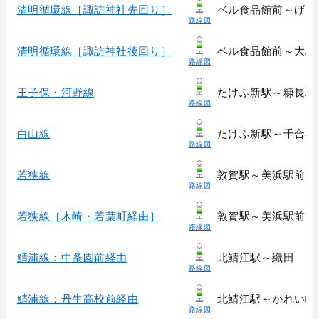
清明循環線［諏訪神社先回り］
ベル食品館前～げん
路線図
清明循環線［諏訪神社後回り］
ベル食品館前～大島
路線図
王子保・河野線
たけふ新駅～糠長島
路線図
白山線
たけふ新駅～千合谷
路線図
若狭線
敦賀駅～美浜駅前
路線図
若狭線［木崎・若葉町経由］
敦賀駅～美浜駅前
路線図
鯖浦線：中条園前経由
北鯖江駅～織田
路線図
鯖浦線：丹生高校前経由
北鯖江駅～かれい崎
路線図