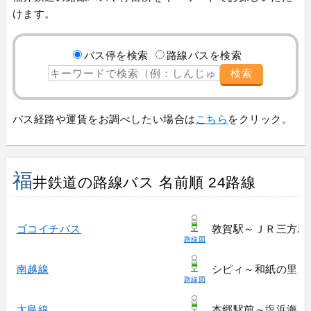
けます。
バス停を検索
路線バスを検索
検索
バス経路や運賃をお調べしたい場合は
こちら
をクリック。
福
井鉄道の路線バス 名前順 24路線
ゴコイチバス
敦賀駅～ＪＲ三方駅
路線図
南越線
シピィ～和紙の里
路線図
大島線
本郷駅前～塩浜海水