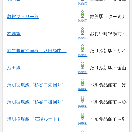
路線図
敦賀フェリー線
敦賀駅～ターミナル
路線図
本郷線
おおい町役場前～川
路線図
武生越前海岸線［八田経由］
たけふ新駅～かれい
路線図
池田線
たけふ新駅～金山（
路線図
清明循環線［杉谷口先回り］
ベル食品館前～げん
路線図
清明循環線［杉谷口後回り］
ベル食品館前～杉谷
路線図
清明循環線［江端ルート］
ベル食品館前～引目
路線図