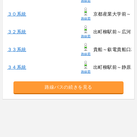
路線図
３０系統
京都産業大学前～出
路線図
３２系統
出町柳駅前～広河原
路線図
３３系統
貴船～叡電貴船口駅
路線図
３４系統
出町柳駅前～静原上
路線図
路線バスの続きを見る