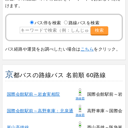
けます。
バス停を検索
路線バスを検索
検索
バス経路や運賃をお調べしたい場合は
こちら
をクリック。
京
都バスの路線バス 名前順 60路線
国際会館駅前～岩倉実相院
国際会館駅前～岩倉
路線図
国際会館駅前～高野車庫：北泉通
高野車庫～国際会館
路線図
嵐山高雄線
西山高雄～阪急嵐山