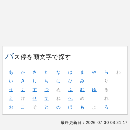
バ
ス停を頭文字で探す
あ
か
さ
た
な
は
ま
や
ら
わ
い
き
し
ち
に
ひ
み
り
う
く
す
つ
ぬ
ふ
む
ゆ
る
え
け
せ
て
ね
へ
め
れ
お
こ
そ
と
の
ほ
も
よ
ろ
最終更新日：2026-07-30 08:31:17