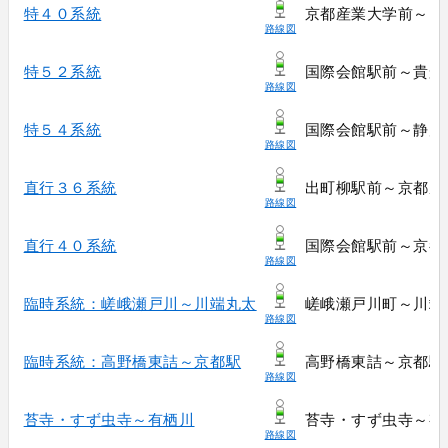
特４０系統
京都産業大学前～国
路線図
特５２系統
国際会館駅前～貴船
路線図
特５４系統
国際会館駅前～静原
路線図
直行３６系統
出町柳駅前～京都産
路線図
直行４０系統
国際会館駅前～京都
路線図
臨時系統：嵯峨瀬戸川～川端丸太
嵯峨瀬戸川町～川端
路線図
臨時系統：高野橋東詰～京都駅
高野橋東詰～京都駅
路線図
苔寺・すず虫寺～有栖川
苔寺・すず虫寺～有
路線図