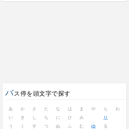
バ
ス停を頭文字で探す
あ
か
さ
た
な
は
ま
や
ら
わ
い
き
し
ち
に
ひ
み
り
う
く
す
つ
ぬ
ふ
む
ゆ
る