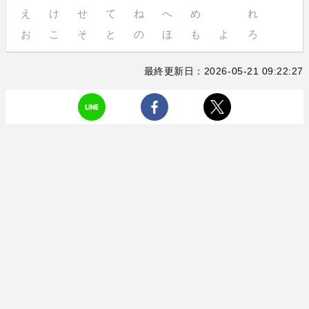
え
け
せ
て
ね
へ
め
れ
お
こ
そ
と
の
ほ
も
よ
ろ
最終更新日：2026-05-21 09:22:27