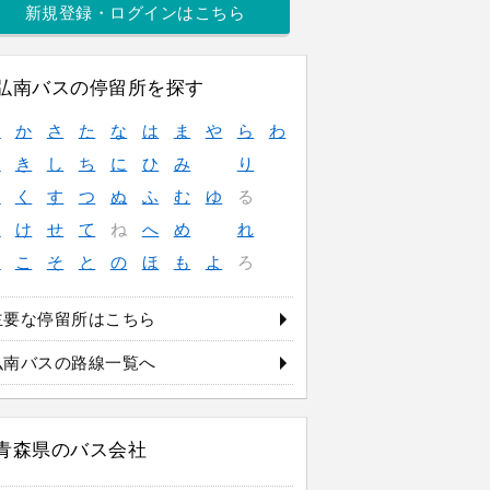
新規登録・ログインはこちら
弘南バスの停留所を探す
あ
か
さ
た
な
は
ま
や
ら
わ
い
き
し
ち
に
ひ
み
り
う
く
す
つ
ぬ
ふ
む
ゆ
る
え
け
せ
て
ね
へ
め
れ
お
こ
そ
と
の
ほ
も
よ
ろ
主要な停留所はこちら
弘南バスの路線一覧へ
青森県のバス会社