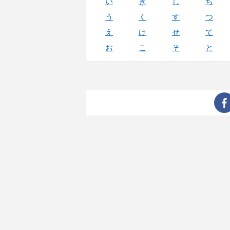
い
き
し
ち
う
く
す
つ
え
け
せ
て
お
こ
そ
と