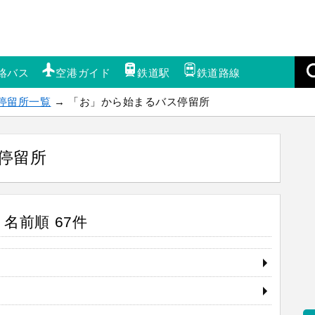
絡バス
空港ガイド
鉄道駅
鉄道路線
停留所一覧
→ 「お」から始まるバス停留所
停留所
名前順 67件