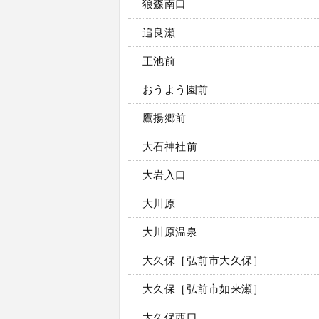
狼森南口
追良瀬
王池前
おうよう園前
鷹揚郷前
大石神社前
大岩入口
大川原
大川原温泉
大久保［弘前市大久保］
大久保［弘前市如来瀬］
大久保西口