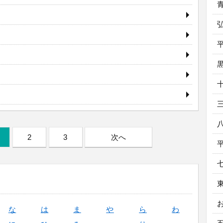
2
3
次へ
な
は
ま
や
ら
わ