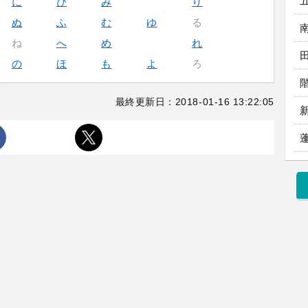
に
ひ
み
り
ぬ
ふ
む
ゆ
る
ね
へ
め
れ
の
ほ
も
よ
ろ
最終更新日：2018-01-16 13:22:05