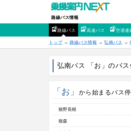
路線バス情報
路線バス
高速バス
空港連
トップ
→
路線バス情報
→
弘南バス
→
弘南バス 「お」のバス
「お」
から始まるバス停 
狼野長根
狼森