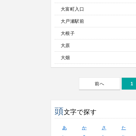
大富町入口
大戸瀬駅前
大根子
大原
大畑
前へ
1
頭
文字で探す
あ
か
さ
た