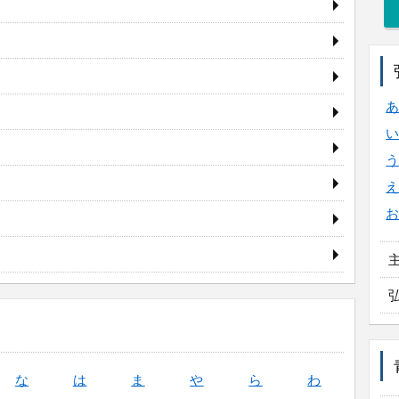
な
は
ま
や
ら
わ