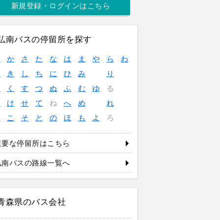
新規登録・ログインはこちら
弘南バスの停留所を探す
あ
か
さ
た
な
は
ま
や
ら
わ
い
き
し
ち
に
ひ
み
り
う
く
す
つ
ぬ
ふ
む
ゆ
る
え
け
せ
て
ね
へ
め
れ
お
こ
そ
と
の
ほ
も
よ
ろ
主要な停留所はこちら
弘南バスの路線一覧へ
青森県のバス会社