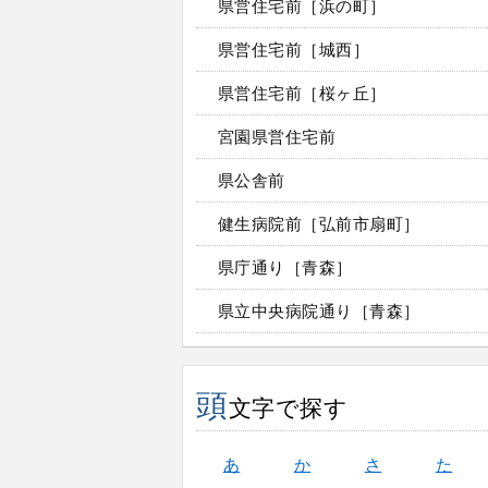
県営住宅前［浜の町］
県営住宅前［城西］
県営住宅前［桜ヶ丘］
宮園県営住宅前
県公舎前
健生病院前［弘前市扇町］
県庁通り［青森］
県立中央病院通り［青森］
頭
文字で探す
あ
か
さ
た