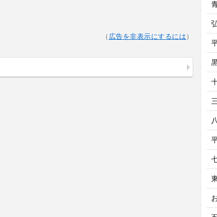
（
広告を非表示にするには
）