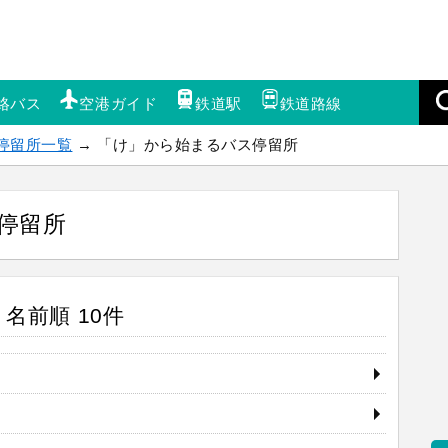
絡バス
空港ガイド
鉄道駅
鉄道路線
停留所一覧
→ 「け」から始まるバス停留所
停留所
名前順 10件