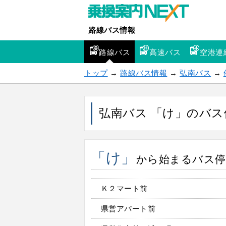
路線バス情報
路線バス
高速バス
空港連
トップ
→
路線バス情報
→
弘南バス
→
弘南バス 「け」のバス
「け」
から始まるバス停 
Ｋ２マート前
県営アパート前