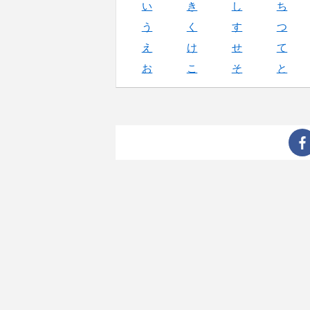
い
き
し
ち
う
く
す
つ
え
け
せ
て
お
こ
そ
と