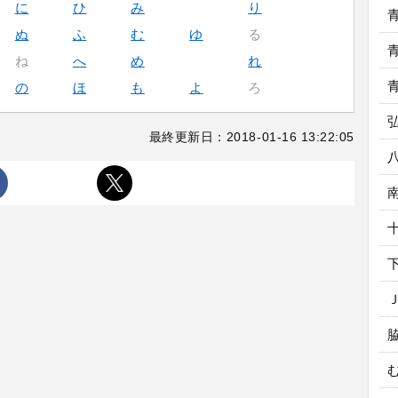
に
ひ
み
り
ぬ
ふ
む
ゆ
る
ね
へ
め
れ
の
ほ
も
よ
ろ
最終更新日：2018-01-16 13:22:05