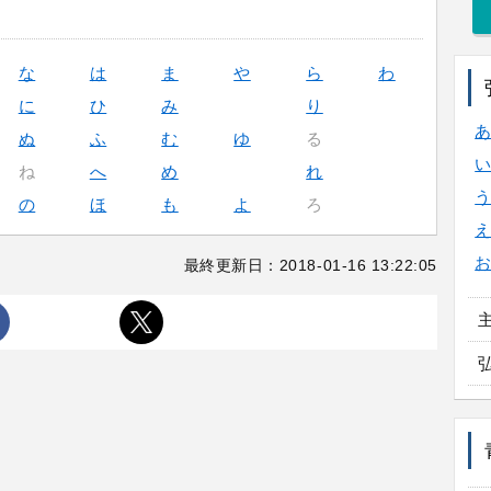
な
は
ま
や
ら
わ
に
ひ
み
り
ぬ
ふ
む
ゆ
る
ね
へ
め
れ
の
ほ
も
よ
ろ
最終更新日：2018-01-16 13:22:05