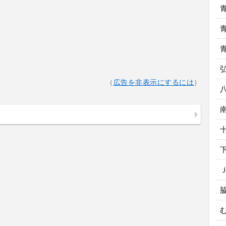
（
広告を非表示にするには
）