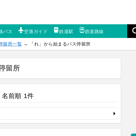
絡バス
空港ガイド
鉄道駅
鉄道路線
停留所一覧
→ 「れ」から始まるバス停留所
停留所
名前順 1件