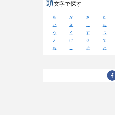
頭
文字で探す
あ
か
さ
た
い
き
し
ち
う
く
す
つ
え
け
せ
て
お
こ
そ
と