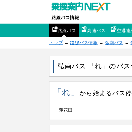
路線バス情報
路線バス
高速バス
空港連
トップ
→
路線バス情報
→
弘南バス
→
弘南バス 「れ」のバス
「れ」
から始まるバス停 
蓮花田