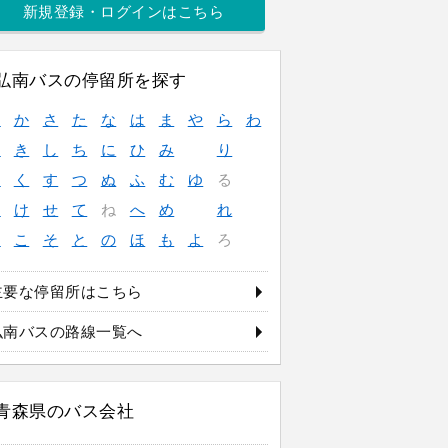
新規登録・ログインはこちら
弘南バスの停留所を探す
あ
か
さ
た
な
は
ま
や
ら
わ
い
き
し
ち
に
ひ
み
り
う
く
す
つ
ぬ
ふ
む
ゆ
る
え
け
せ
て
ね
へ
め
れ
お
こ
そ
と
の
ほ
も
よ
ろ
主要な停留所はこちら
弘南バスの路線一覧へ
青森県のバス会社