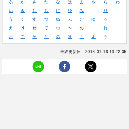
あ
か
さ
た
な
は
ま
や
ら
わ
い
き
し
ち
に
ひ
み
り
う
く
す
つ
ぬ
ふ
む
ゆ
る
え
け
せ
て
ね
へ
め
れ
お
こ
そ
と
の
ほ
も
よ
ろ
最終更新日：2018-01-16 13:22:05