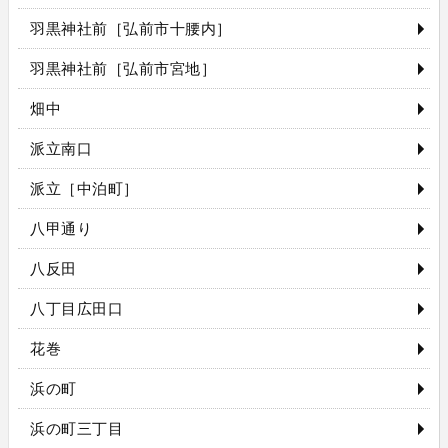
羽黒神社前［弘前市十腰内］
羽黒神社前［弘前市宮地］
畑中
派立南口
派立［中泊町］
八甲通り
八反田
八丁目広田口
花巻
浜の町
浜の町三丁目